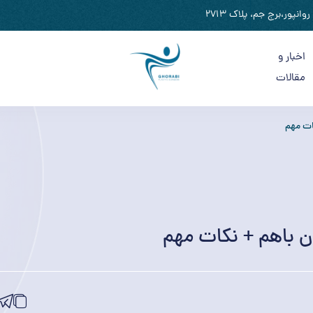
نپور،برج جم، پلاک 2713
اخبار و
مقالات
ات مهم
ن باهم + نکات مهم