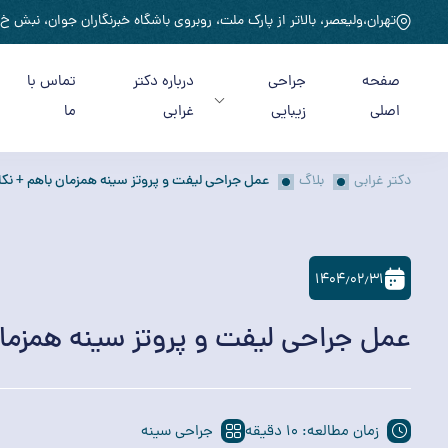
تهران،ولیعصر، بالاتر از پارک ملت، روبروی باشگاه خبرنگاران جوان، نبش خ روا
صفحه
جراحی
درباره دکتر
تماس با
اصلی
زیبایی
غرابی
ما
دکتر غرابی
بلاگ
عمل جراحی ليفت و پروتز سينه همزمان باهم + نک
۱۴۰۴٫۰۲٫۳۱
عمل جراحی ليفت و پروتز سينه همزما
زمان مطالعه: 10 دقیقه
جراحی سینه